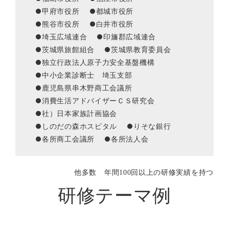
甲府市役所
都城市役所
熊谷市役所
白井市役所
埼玉広域連合
印旛郡広域連合
茨城県旅館組合
茨城県教育委員会
独立行政法人原子力安全基盤機構
中小企業診断士 埼玉支部
鹿児島県串木野商工会議所
消費生活アドバイザーＣＳ研究会
社）日本家族計画協会
しのだの森ホスピタル
りそな銀行
各所商工会議所
各所法人会
他多数 年間100回以上の研修実績を持つ
研修テーマ例