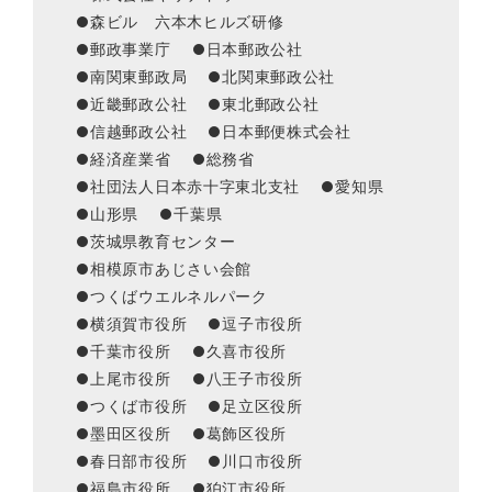
森ビル 六本木ヒルズ研修
郵政事業庁
日本郵政公社
南関東郵政局
北関東郵政公社
近畿郵政公社
東北郵政公社
信越郵政公社
日本郵便株式会社
経済産業省
総務省
社団法人日本赤十字東北支社
愛知県
山形県
千葉県
茨城県教育センター
相模原市あじさい会館
つくばウエルネルパーク
横須賀市役所
逗子市役所
千葉市役所
久喜市役所
上尾市役所
八王子市役所
つくば市役所
足立区役所
墨田区役所
葛飾区役所
春日部市役所
川口市役所
福島市役所
狛江市役所